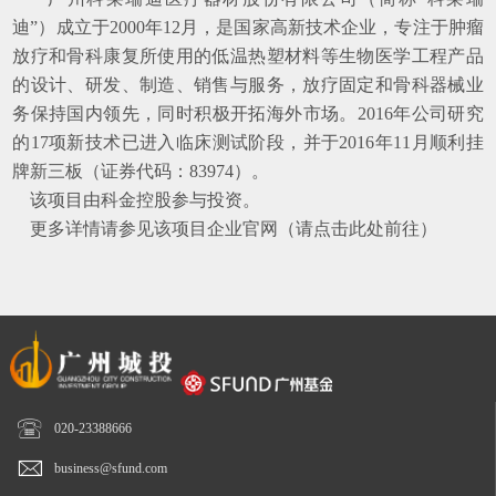
迪
”）成立于
2000
年
12
月，是国家高新技术企业，专注于肿瘤
放疗和骨科康复所使用的低温热塑材料等生物医学工程产品
的设计、研发、制造、销售与服务，放疗固定和骨科器械业
务保持国内领先，同时积极开拓海外市场。
2016
年公司研究
的
17
项新技术已进入临床测试阶段，
并
于
2016
年
11
月顺利挂
牌新三板（证券代码：
83974
）。
该项目由科金控股参与投资。
更多详情
请参见
该
项目企业官网（
请点击此处前往
）

020-23388666

business@sfund.com