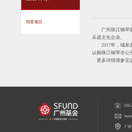
明星项目
广州珠江钢琴
乐器文化企业。
2017
年
，城发
认购珠江钢琴非公
更多详情
请参见

020-

busi

广州