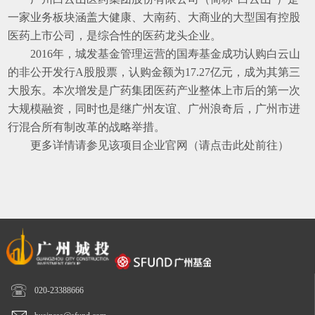
一家业务板块涵盖大健康、大南药、大商业的大型国有控股
医药上市公司，是综合性的医药龙头企业。
2016
年，城发基金管理运营的国寿基金
成功认购白云山
的非公开发行
A
股股票
，认购金额为
17.27
亿元，
成为其第三
大股东
。本次增发是广药集团医药产业整体上市后的第一次
大规模融资，同时也是继广州友谊、广州浪奇后，广州市进
行混合所有制改革的战略举措。
更多详情
请参见
该
项目企业官网（
请点击此处前往
）

020-23388666