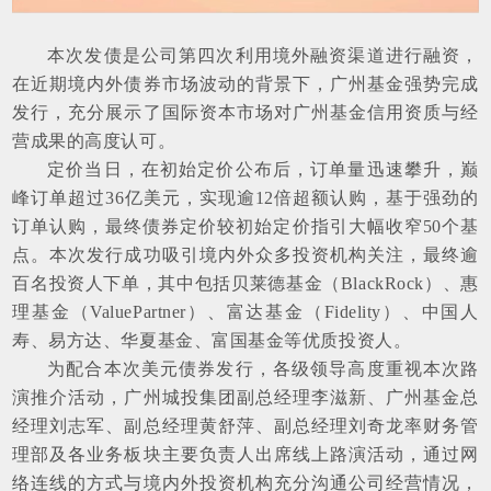
本次发债是公司第四次利用境外融资渠道进行融资，
在近期境内外债券市场波动的背景下，广州基金强势完成
发行，
充分展示了国际资本市场对广州基金信用资质与经
营成果的高度认可。
定价当日，在初始定价公布后，订单量迅速攀升，巅
峰订单超过36亿美元，实现逾12倍超额认购，基于强劲的
订单认购，最终债券定价较初始定价指引大幅收窄50个基
点。
本次发行成功吸引境内外众多投资机构关注，最终逾
百名投资人下单，其中包括贝莱德基金（BlackRock）、惠
理基金（ValuePartner）、富达基金（Fidelity）、中国人
寿、易方达、华夏基金、富国基金等优质投资人。
为配合本次美元债券发行，各级领导高度重视本次路
演推介活动，广州城投集团副总经理李滋新、广州基金总
经理刘志军、副总经理黄舒萍、副总经理刘奇龙率财务管
理部及各业务板块主要负责人出席线上路演活动，通过网
络连线的方式与境内外投资机构充分沟通公司经营情况，