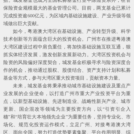
措。
城发基金也成为全国私募基金行业中除险资系外，在管
保险资金规模最大的基金管理公司。目前，两支基金已累计
完成投资逾
6
00
亿元，为区域内基础设施建设、产业升级等领
域做出巨大贡献。
如今，粤港澳大湾区在基础设施、产业转型升级、科学
技术创新等方面蕴含巨大的投资机会。广州市在推进粤港澳
大湾区建设过程中肩负重任，将加快基础设施互联互通，狠
抓实体经济发展，激发创新发展新动力。大湾区投资机会与
险资的风险偏好深度契合，城发基金积极寻求与险资深度合
作的机会，推动通过股权、股债结合、资产支持计划和私募
基金等方式，参与大湾区重大投资项目，贡献资本力量。
未来，城发基金将秉承推动城市基础设施建设及重点产
业发展的企业使命，以打造广州市重大产业投资平台为重
点，以新型基础设施、先进制造业、战略性新兴产业、城市
更新、国企混改等领域为主要投资方向，以
“引资引企入
穗”和“培育壮大本地领先企业”为重要任务，坚持专业化、市
场化、规范化投资运作模式，立足广州、对接粤港澳大湾
区、面向全国，努力打造优势要素集聚、平台作用明显、综