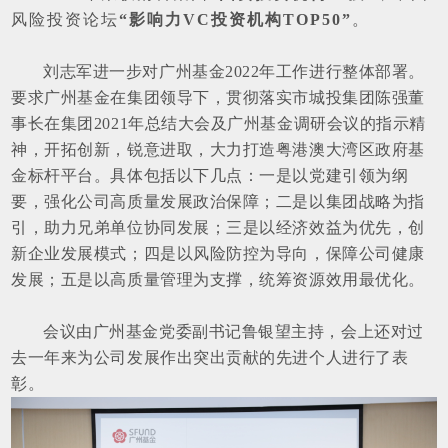
风险投资论坛
“影响力
VC投资机构TOP50”
。
刘志军进一步对广州基金2022年工作进行整体部署
。
要求广州基金在集团领导下，贯彻落实市城投集团陈强董
事长在集团2021年总结大会及广州基金调研会议的指示精
神，开拓创新，锐意进取，大力打造粤港澳大湾区政府基
金标杆平台。具体包括以下几点：一是以党建引领为纲
要，强化公司高质量发展政治保障；二是以集团战略为指
引，助力兄弟单位协同发展；三是以经济效益为优先，创
新企业发展模式；四是以风险防控为导向，保障公司健康
发展；五是以高质量管理为支撑，统筹资源效用最优化。
会议由广州基金党委副书记鲁银望主持，会上还对过
去一年来为公司发展作出突出贡献的先进个人进行
了表
彰。