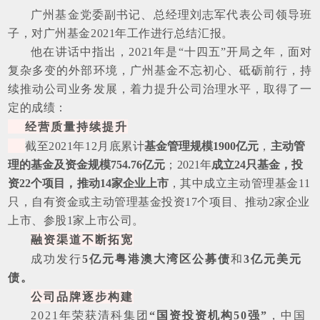
广州基金党委副书记、总经理刘志军代表公司领导班
子，对广州基金2021年工作进行总结汇报。
他在讲话中指出，2021年是“十四五”开局之年，面对
复杂多变的外部环境，广州基金不忘初心、砥砺前行，持
续推动公司业务发展，着力提升公司治理水平，取得了一
定的成绩：
经营质量持续提升
截至2021年12月底累计
基金管理规模1900亿元
，
主动管
理的基金及资金规模754.76亿元
；
2021年
成立24只基金，投
资22个项目
，
推动14家企业上市
，其中成立主动管理基金11
只，自有资金或主动管理基金投资17个项目、推动2家企业
上市、参股1家上市公司。
融资渠道不断拓宽
成功发行
5亿元
粤港澳大湾区公募债
和
3亿元美元
债。
公司品牌逐步构建
2021年荣获清科集团
“国资投资机构50强”
，
中国