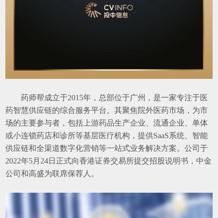
药师帮成立于
2015
年，
总部位于广州，是一家专注于医
药智慧供应链的综合服务
平台。
其
聚焦院外医药市场，为市
场的主要参与者，包括上游
药品生产
企业、流通企业、
单体
或小连锁
药店和诊所等基层医疗机构
，
提供
S
aaS
系统、
智能
供应链
和全渠道数字化营销等一站式业务解决方案
。
公司于
2
022
年
5
月
2
4
日正式向香港证券交易所提交招股说明书，中金
公司和高盛为联席保荐人。