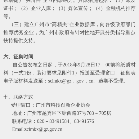
帮助提升“独角兽”企业的影响力。具体措施包括：（1）颁发
证书；（2）企业入库；（3）媒体宣传；（4）金融机构推荐
等。
（三）建立广州市“高精尖”企业数据库，向各级政府部门
推荐优秀企业，为广州市政府有针对性地开展分类指导重点
扶持提供支持。
六、征集时间
自公告发布之日起，于2018年9月28日17：00前将纸质材
料（一式1份，装订要求见附件1）报送至受理窗口。征集表
电子版材料发送至：sclmkx@gz．gov．cn。適期不受理。
七、联络方式
受理窗口：广州市科技创新企业协会
地址：广州市越秀区下塘西路37号703－705房
联系电话：020－83491584、83491576
Email:sclmkx@gz.gov.cn