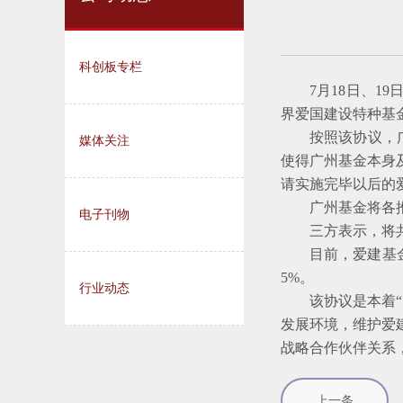
科创板专栏
7月
18
日、
19
界爱国建设特种基
按照该协议，
媒体关注
使得广州基金本身
请实施完毕以后的
广州基金将各
电子刊物
三方表示，将
目前，爱建基
5%
。
行业动态
该协议是本着
发展环境，维护爱
战略合作伙伴关系
上一条