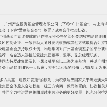
日，广州产业投资基金管理有限公司（下称“广州基金”）与上海
金会（下称“爱建基金会”）签署了战略合作框架协议。
广州基金同意调整此前已作提示性公告的部分要约收购爱建集团
及所控制企业、一致行动人通过要约收购或其他方式取得合计持
爱建基金会所持股权比例。均瑶集团对广州基金调整后的部分要
推荐一名合适人选担任爱建集团董事、监事、副总经理职务。
共同支持爱建集团及其下属金融平台以上海为主基地，并以广州
金会为爱建集团第一大股东，持有
12.30%
的股份，均瑶集团为第
“多方共赢、建设好爱建”的原则，为积极响应国家关于粤港澳大
建集团全体股东合法权益，经三方协商一致而签署的。协议相关
，共同全力推进爱建集团后续主营业务的更好发展，以充分保护