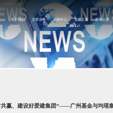
关于我们
主营业务
新闻中心
党建之窗
司务公开
方共赢、建设好爱建集团”——广州基金与均瑶