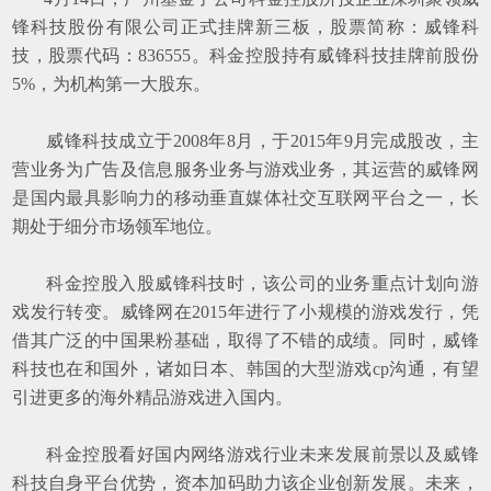
锋科技股份有限公司正式挂牌新三板，股票简称：威锋科
技，股票代码：
836555
。科金控股持有威锋科技挂牌前股份
5%
，为机构第一大股东。
威锋科技成立于
2008
年
8
月，于
2015
年
9
月完成股改，主
营业务为广告及信息服务业务与游戏业务，其运营的威锋网
是国内最具影响力的移动垂直媒体社交互联网平台之一，长
期处于细分市场领军地位。
科金控股入股威锋科技时，该公司的业务重点计划向游
戏发行转变。威锋网在
2015
年进行了小规模的游戏发行，凭
借其广泛的中国果粉基础，取得了不错的成绩。同时，威锋
科技也在和国外，诸如日本、韩国的大型游戏
cp
沟通，有望
引进更多的海外精品游戏进入国内。
科金控股看好国内网络游戏行业未来发展前景以及威锋
科技自身平台优势，资本加码助力该企业创新发展。未来，