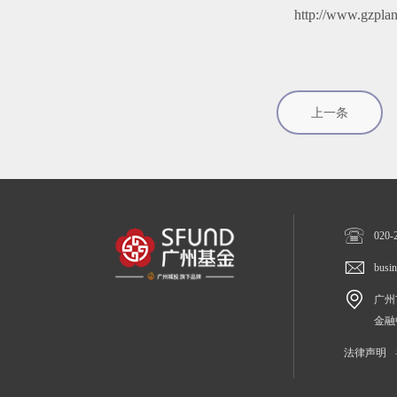
http://www.gzplan.
上一条

020-

busi

广州
金融
法律声明