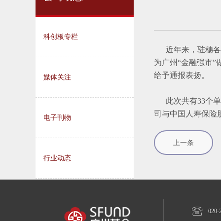
科创板专栏
近年来，驻穗各金
为广州“金融强市
给予通报表扬。
媒体关注
此次共有33个单位
司与中国人寿保险
电子刊物
上一条
行业动态

020-