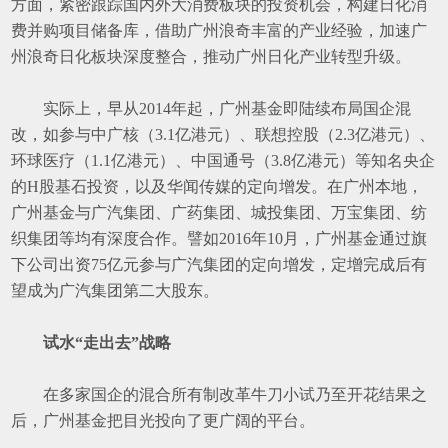
方面，紧密跟踪国内外大消费板块的投资机会，构建日化消
费并购项目储备库，借助广州浪奇丰富的产业经验，加速广
州浪奇日化板块深度整合，推动广州日化产业转型升级。
实际上，早从
2014
年起，广州基金即陆续布局国企混
改，如参与中广核（
3.1
亿港元）、联想控股（
2.3
亿港元）、
环球医疗（
1.1
亿港元）、中国通号（
3.8
亿港元）等知名央企
的
H
股基石投资，以及华闻传媒的定向增发。在广州本地，
广州基金与广汽集团、广药集团、城投集团、万宝集团、纺
织集团等均有深度合作。譬如
2016
年
10
月，广州基金通过旗
下公司出资
75
亿元参与广汽集团的定向增发，定增完成后有
望成为广汽集团第二大股东。
试水
“
走出去
”
战略
在多家国企的混合所有制改革牛刀小试乃至开花结果之
后，广州基金把目光投向了更广阔的平台。