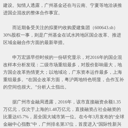
建设。知情人透露，广州基金还在与云南、宁夏等地洽谈推
进国企混改的整体合作事宜。
而近期备受关注的拟要约收购爱建集团（
600643.sh
）
30%
股权一事，则是广州基金在试水跨地区国企改革、推进
区域金融合作方面的最新举措。
申万宏源早些时候的一份研究显示，对
2016
年的国企混
改样本分析发现：二级市场重组最多，对股价影响最大，地
方国企改革热情更大；以地域论，广东资本运作最多，上海
重组最多。
“
在国企改革方面，粤沪两地特色明显，合作互补
的空间也很大。
”
分析人士指出。
据广州市金融局透露，
2016
年，该市直接融资余额
1.35
万亿元，仅次于上海的
1.48
万亿元，直接融资占社会融资的
比重达
65.7%
，居全国大城市第一位。在今年
3
月发布的
“
全球
金融中心指数
”
中，广州排名第
37
位，首度进入
“
国际性新兴