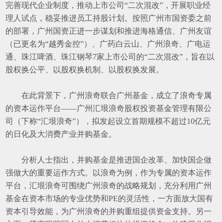
完善现代企业制度，推动上市公司
“
二次混改
”
，开展职业经
理人试点，稳妥推进员工持股计划。按照广州市国资委之前
的部署，广州国资正进一步谋划和推进海格通信、广州友谊
（已更名为
“
越秀金控
”
）、广药白云山、广州浪奇、广电运
通、珠江啤酒、珠江钢琴
7
家上市公司的
“
二次混改
”
，旨在以
股权换公平、以股权换机制、以股权换发展。
在此背景下，广州浪奇联合广州基金，成立了浪奇专属
的资本运作平台
——
广州汇垠浪奇股权投资基金管理有限公
司（下称
“
汇垠浪奇
”
），拟发起设立首期规模不超过
10
亿元
的日化及大消费产业并购基金。
分析人士指出，并购基金是推进国企改革、加快国企做
强做大的重要运作方式。以浪奇为例，作为专属的资本运作
平台，汇垠浪奇可围绕广州浪奇的战略规划，充分利用广州
基金在资本市场的专业优势和
PE
的灵活性，一方面放大国有
资本引导效能，为广州浪奇的并购重组提供资金支持。另一