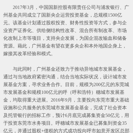
2017
年
3
月，中国国新控股有限责任公司与浦发银行、广
州基金共同成立了国新央企运营投资基金，总规模
1500
亿
元。该基金计划通过股权投资、财务性投资等方式，参与企
业资产证券化、供给侧结构性改革、混合所有制改革、市场
化改制上市等项目，支持央企发展，为国企混改输血和储备
资源。藉此，广州基金有望在更多央企和本外地国企身上，
嫁接其改革经验和模式。
与此同时，广州基金还致力于推动异地城市发展基金，
通过与当地政府紧密沟通，结合当地实际状况，设计城市发
展基金方案，寻求业务合作。目前，规模为
200
亿元的东莞城
市发展基金和规模
100
亿元的呼（呼和浩特）穗城市发展基
金，均取得重大进展。
2016
年
9
月，主要投向东莞市重大基础
设施和公共服务的东莞城市发展基金基金，完成了社会资本
及托管银行的招标工作，预计
6
月底完成募集资金
50
亿元，用
于投资东莞市水务项目。呼穗城市发展基金已募集到资金
35
亿元，并通过股权
+
债权的方式成功投向呼市如意开发区总部