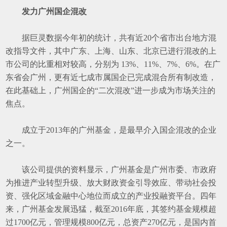
发力广州国企混改
据巨灵数据今年初的统计，共有近
20
个省市出台地方混
改指导文件，其中广东、上海、山东、北京已进行混改的上
市公司的比重相对较高，分别为
13%
、
11%
、
7%
、
6%
。在广
东省会广州，更有近七成市属国企已完成混合所有制改造，
在此基础上，广州国企的
“
二次混改
”
进一步成为市场关注的
焦点。
成立于
2013
年的广州基金，是最早介入国企混改的企业
之一。
该公司提供的资料显示，广州基金是广州市委、市政府
为推进产业转型升级、放大财政资金引导效应、带动社会投
资、强化区域金融中心地位而成立的产业投融资平台。四年
来，广州基金发展迅猛，截至
2016
年底，其签约基金规模超
过
1700
亿元，管理规模
800
亿元，总资产
270
亿元，是国内首