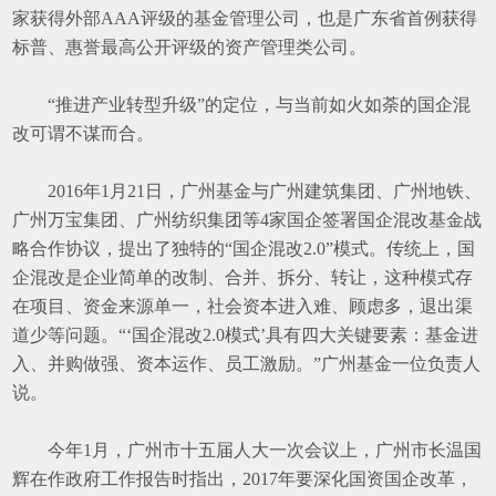
家获得外部
AAA
评级的基金管理公司，也是广东省首例获得
标普、惠誉最高公开评级的资产管理类公司。
“
推进产业转型升级
”
的定位，与当前如火如荼的国企混
改可谓不谋而合。
2016
年
1
月
21
日，广州基金与广州建筑集团、广州地铁、
广州万宝集团、广州纺织集团等
4
家国企签署国企混改基金战
略合作协议，提出了独特的
“
国企混改
2.0”
模式。传统上，国
企混改是企业简单的改制、合并、拆分、转让，这种模式存
在项目、资金来源单一，社会资本进入难、顾虑多，退出渠
道少等问题。
“‘
国企混改
2.0
模式
’
具有四大关键要素：基金进
入、并购做强、资本运作、员工激励。
”
广州基金一位负责人
说。
今年
1
月，广州市十五届人大一次会议上，广州市长温国
辉在作政府工作报告时指出，
2017
年要深化国资国企改革，