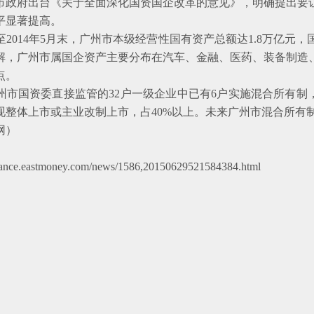
府出台《关于全面深化国资国企改革的意见》，明确提出要让混
平显著提高。
14年5月末，广州市本级经营性国有资产总额达1.8万亿元，
解，广州市属国企资产主要分布在汽车、金融、医药、装备制造
点。
国资委直接监管的32户一级企业中已有6户实施混合所有制，
实现整体上市或主业改制上市，占40%以上。未来广州市混合所有
网）
finance.eastmoney.com/news/1586,20150629521584384.html