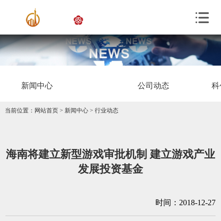
新闻中心
公司动态
科
当前位置：
网站首页
>
新闻中心
>
行业动态
海南将建立新型游戏审批机制 建立游戏产业
发展投资基金
时间：2018-12-27