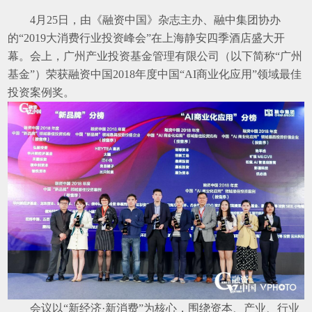
4
月
25
日，由《融资中国》杂志主办、融中集团协办
的“
2019
大消费行业投资峰会”在上海静安四季酒店盛大开
幕。会上，广州产业投资基金管理有限公司（以下简称“广州
基金”）荣获融资中国
2018
年度中国“
AI
商业化应用”领域最佳
投资案例奖。
会议以“新经济·新消费”为核心，围绕资本、产业、行业