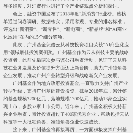
等多维度，对消费行业进行了全产业链观点分析和探讨。
会上，融资中国发布了
2018
年度“新消费”行业榜。该榜
单通过问卷调研、数据核实，采用客观、专业的排名标准，
评选出“新消费”、“新零售”、“新电商”、“新品牌”和“
AI
商业
化应用”在内的
15
个细分奖项。
此次，广州基金凭借云从科技投资项目荣获“
AI
商业化应
用”领域最佳投资案例奖。广州基金作为云从科技主要的战略
投资者，此前先后两次参与该公司融资活动，见证了云从科
技在业务发展及价值提升方面迈上新台阶，助力广州独角兽
企业发展，推动广州产业转型升级和战略新兴产业发展。
广州基金作为地方政府投资基金
,
一直致力支持广州产业
转型升级，支持广州基础建设投资。截至
2018
年底，累计签
约基金规模
3200
亿元，落地规模
1390
亿元，推动
13
家企业实
现上市，参股
53
家上市公司。近年来，广州基金积极支持新
兴企业融资，累计投资超过了
400
家优秀企业，帮助包括云从
科技等一大批独角兽、准独角兽企业快速成长。
接下来，广州基金将再接再厉，一方面积极发挥广州基