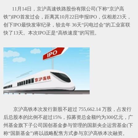
11
月
14
日，京沪高速铁路股份有限公司
(
下称“京沪高
铁”
)IPO
首发过会，距离其
10
月
22
日申报
IPO
，仅相差
23
天，
创下
IPO
最快发审纪录，较去年
36
天“闪电过会”的工业富联
快了
13
天。本次
IPO
正是“高铁速度”的写照。
京沪高铁本次发行新股不超过
755,662.14
万股，占发行
后总股本的比例不超过
15%
，拟募资总金额约为
300
亿元，广
州基金旗下子公司国创基金参与管理的国新央企运营基金
(
下
称“国新基金”
)
将以战略配售方式参与京沪高铁本次融资。