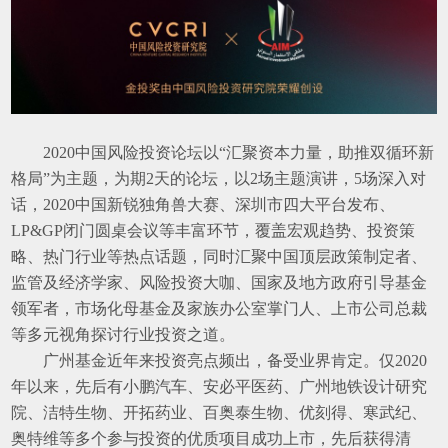
2020
中国风险投资论坛以“汇聚资本力量，助推双循环新
格局”为主题，为期2天的论坛，以2场主题演讲，5场深入对
话，2020中国新锐独角兽大赛、深圳市四大平台发布、
LP&GP闭门圆桌会议等丰富环节，覆盖宏观趋势、投资策
略、热门行业等热点话题，同时汇聚中国顶层政策制定者、
监管及经济学家、风险投资大咖、国家及地方政府引导基金
领军者，市场化母基金及家族办公室掌门人、上市公司总裁
等多元视角探讨行业投资之道。
广州基金近年来投资亮点频出，备受业界肯定。仅2020
年以来，先后有小鹏汽车、安必平医药、广州地铁设计研究
院、洁特生物、开拓药业、百奥泰生物、优刻得、寒武纪、
奥特维等多个参与投资的优质项目成功上市，先后获得清